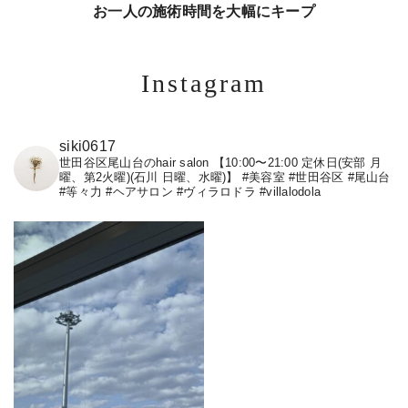
お一人の施術時間を大幅にキープ
Instagram
siki0617
世田谷区尾山台のhair salon 【10:00〜21:00 定休日(安部 月
曜、第2火曜)(石川 日曜、水曜)】
#美容室 #世田谷区 #尾山台
#等々力
#ヘアサロン #ヴィラロドラ #villalodola